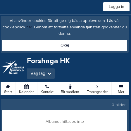
Logga in
Vi använder cookies för att ge dig bästa upplevelsen. Läs vår
cookiepolicy
här
. Genom att fortsätta använda tjänsten godkänner du
denna.
Okej
Forshaga HK
Välj lag
Start
Kalender
Kontakt
Bli medlem
Träningstider
Mer
0 bilder
Albumet hittades inte