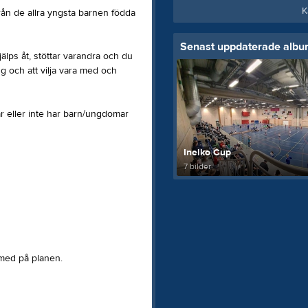
K
 från de allra yngsta barnen födda
Senast uppdaterade alb
älps åt, stöttar varandra och du
ng och att vilja vara med och
ar eller inte har barn/ungdomar
Inelko Cup
7 bilder
 med på planen.