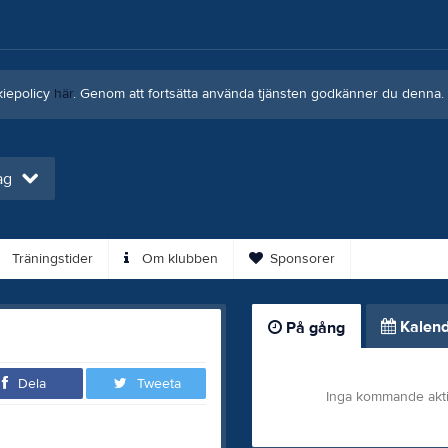
kiepolicy
här
. Genom att fortsätta använda tjänsten godkänner du denna.
ag
Träningstider
Om klubben
Sponsorer
Kalend
På gång
Dela
Tweeta
Inga kommande akti