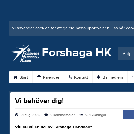
Vi använder cookies för att ge dig bästa upplevelsen. Läs vår coo
Forshaga HK
Välj l
Start
Kalender
Kontakt
Bli medlem
Vi behöver dig!
21 aug 2025
0
kommentarer
951
visningar
Vill du bli en del av Forshaga Handboll?